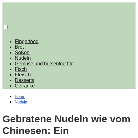
Fingerfood
Brot
Soßen
Nudeln
Gemüse und hülsenfrüchte
Fisch
Fleisch
Desserts
Getränke
Home
Nudeln
Gebratene Nudeln wie vom
Chinesen: Ein